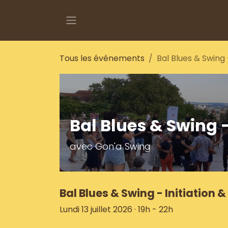
Se rendre au contenu
Tous les événements
Bal Blues & Swing -
Bal Blues & Swing -
avec Gon'a Swing
Bal Blues & Swing - Initiation 
Lundi 13 juillet 2026 · 19h - 22h