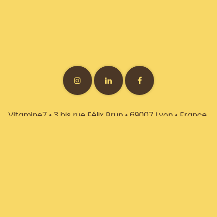
Vitamine7 • 3 bis rue Félix Brun • 69007 Lyon • France