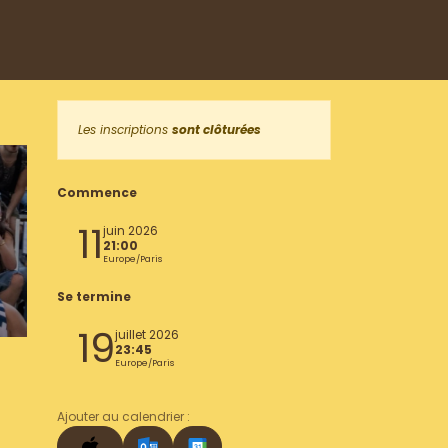
Les inscriptions
sont clôturées
Commence
11
juin 2026
21:00
Europe/Paris
Se termine
19
juillet 2026
23:45
Europe/Paris
Ajouter au calendrier :