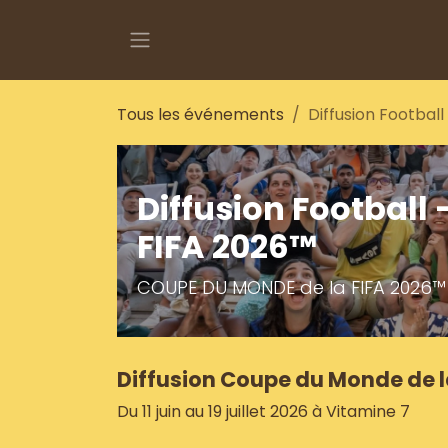
Se rendre au contenu
Tous les événements
Diffusion Footba
Diffusion Football
FIFA 2026™
COUPE DU MONDE de la FIFA 2026™
Diffusion Coupe du Monde de l
Du 11 juin au 19 juillet 2026 à Vitamine 7