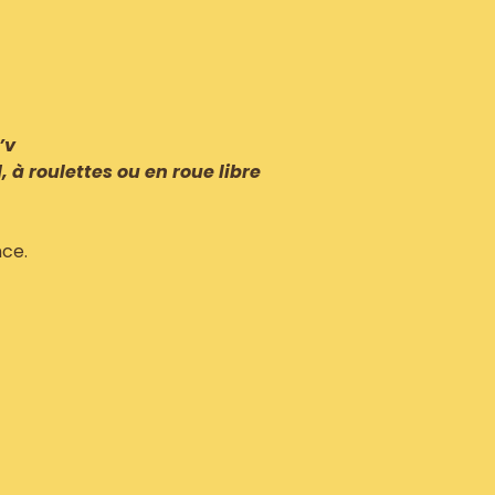
’v
d, à roulettes ou en roue libre
ce.