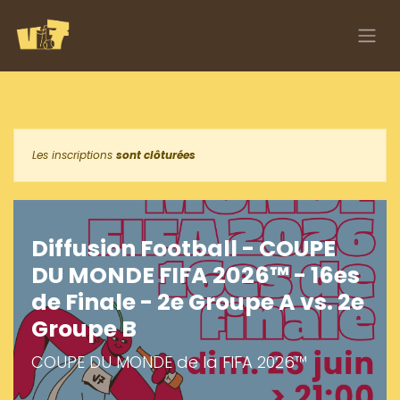
Se rendre au contenu
Tous les événements
Les inscriptions
sont clôturées
Diffusion Football - COUPE
DU MONDE FIFA 2026™ - 16es
de Finale - 2e Groupe A vs. 2e
Groupe B
COUPE DU MONDE de la FIFA 2026™