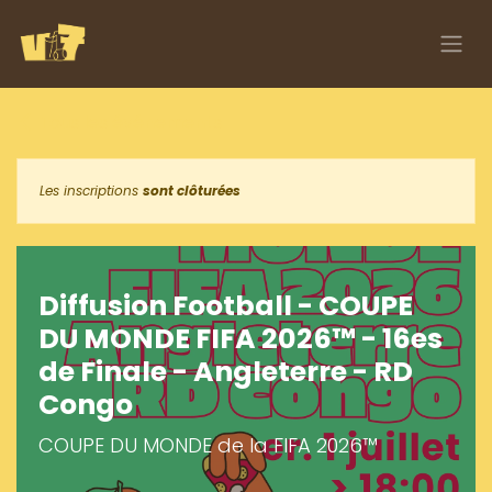
Se rendre au contenu
Tous les événements
Les inscriptions
sont clôturées
Diffusion Football - COUPE
DU MONDE FIFA 2026™ - 16es
de Finale - Angleterre - RD
Congo
COUPE DU MONDE de la FIFA 2026™