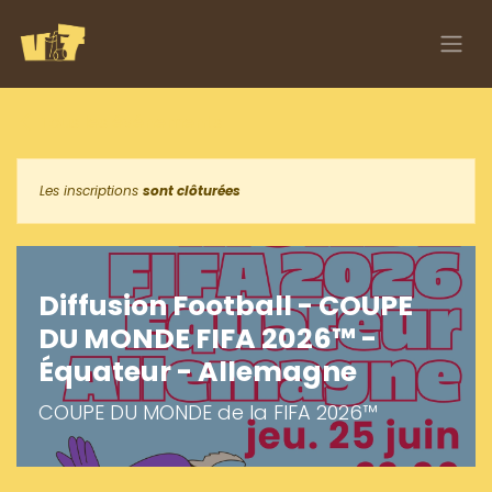
Se rendre au contenu
Tous les événements
Les inscriptions
sont clôturées
Diffusion Football - COUPE
DU MONDE FIFA 2026™ -
Équateur - Allemagne
COUPE DU MONDE de la FIFA 2026™