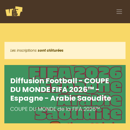
Se rendre au contenu
Tous les événements
Les inscriptions
sont clôturées
Diffusion Football - COUPE
DU MONDE FIFA 2026™ -
Espagne - Arabie Saoudite
COUPE DU MONDE de la FIFA 2026™