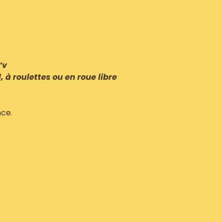
’v
d, à roulettes ou en roue libre
ce.