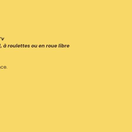
’v
d, à roulettes ou en roue libre
ce.