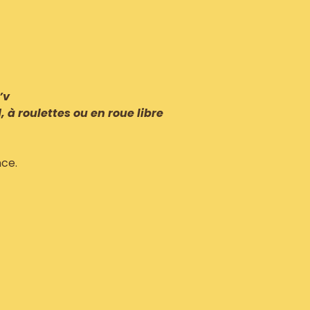
’v
d, à roulettes ou en roue libre
ce.