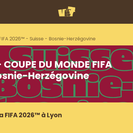
IFA 2026™ - Suisse - Bosnie-Herzégovine
 - COUPE DU MONDE FIFA
Bosnie-Herzégovine
a FIFA 2026™ à Lyon