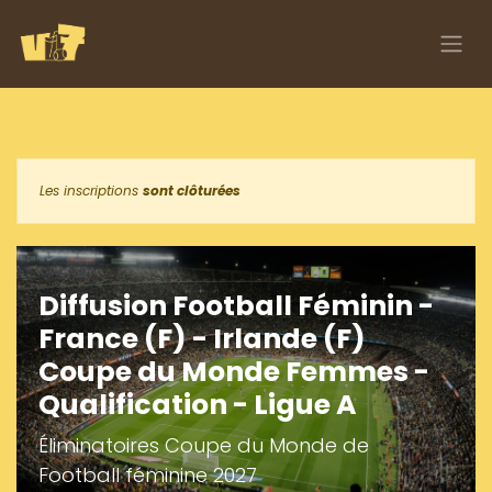
Se rendre au contenu
Tous les événements
Les inscriptions
sont clôturées
Diffusion Football Féminin -
France (F) - Irlande (F)
Coupe du Monde Femmes -
Qualification - Ligue A
Éliminatoires Coupe du Monde de
Football féminine 2027