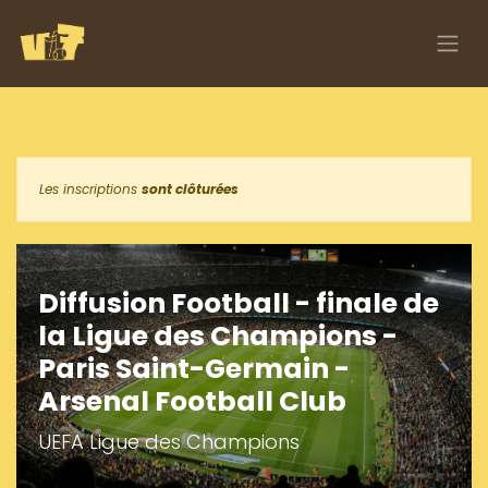
Se rendre au contenu
Tous les événements
Les inscriptions
sont clôturées
Diffusion Football - finale de
la Ligue des Champions -
Paris Saint-Germain -
Arsenal Football Club
UEFA Ligue des Champions