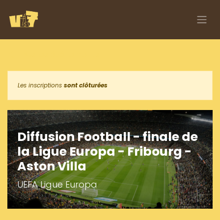
Se rendre au contenu
Tous les événements
Les inscriptions
sont clôturées
Diffusion Football - finale de
la Ligue Europa - Fribourg -
Aston Villa
UEFA Ligue Europa