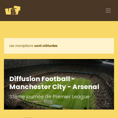
Se rendre au contenu
Tous les événements
Les inscriptions
sont clôturées
Diffusion Football -
Manchester City - Arsenal
33ème journée de Premier League