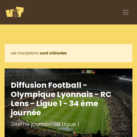
Se rendre au contenu
Tous les événements
Les inscriptions
sont clôturées
Diffusion Football -
Olympique Lyonnais - RC
Lens - Ligue 1 - 34 ème
journée
34ème journée de Ligue 1