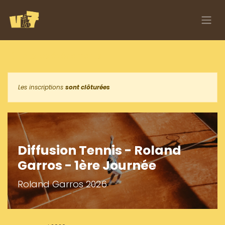
Se rendre au contenu
Tous les événements
Les inscriptions
sont clôturées
Diffusion Tennis - Roland
Garros - 1ère Journée
Roland Garros 2026