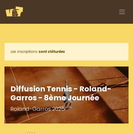
Se rendre au contenu
Tous les événements
Les inscriptions
sont clôturées
Diffusion Tennis - Roland-
Garros - 8ème Journée
Roland-Garros 2026