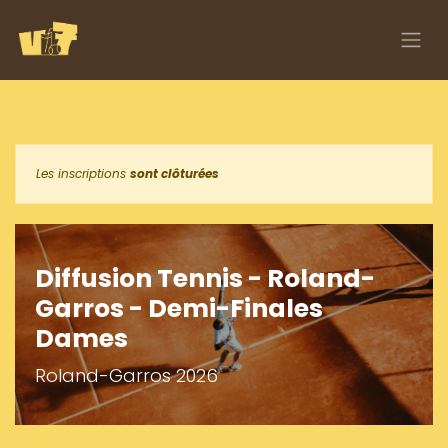
Se rendre au contenu
Tous les événements
Les inscriptions
sont clôturées
Diffusion Tennis - Roland-
Garros - Demi-Finales
Dames
Roland-Garros 2026