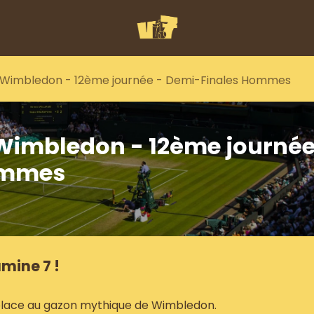
 - Wimbledon - 12ème journée - Demi-Finales Hommes
- Wimbledon - 12ème journé
ommes
mine 7 !
 place au gazon mythique de Wimbledon.