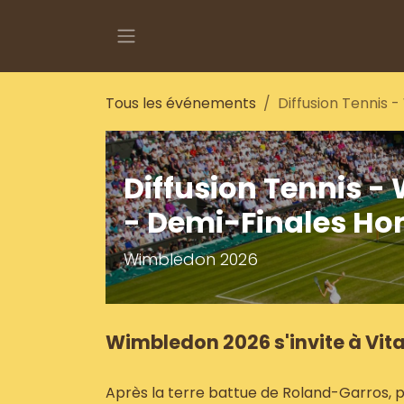
Se rendre au contenu
Tous les événements
Diffusion Tennis
Diffusion Tennis 
- Demi-Finales H
Wimbledon 2026
Wimbledon 2026 s'invite à Vita
Après la terre battue de Roland-Garros,