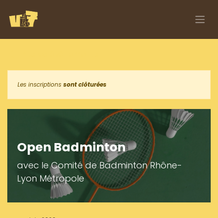
Se rendre au contenu
Tous les événements
Les inscriptions
sont clôturées
Open Badminton
avec le Comité de Badminton Rhône-
Lyon Métropole