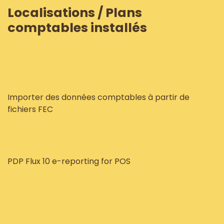
Localisations / Plans
comptables installés
France - Localisations
France - Comptabilité
France - Import FEC
Importer des données comptables à partir de
fichiers FEC
France - E-Invoicing (Approved Platform)
France - E-reporting for POS
PDP Flux 10 e-reporting for POS
France - Certification anti-fraude à la TVA pour
Point de Vente (CGI 286 I-3 bis)
France - Rapports comptables