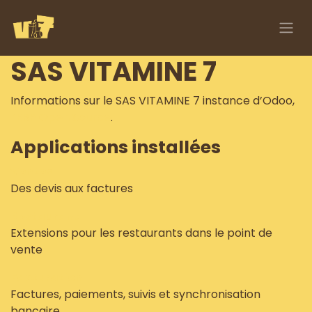
Se rendre au contenu
SAS VITAMINE 7
Informations sur le SAS VITAMINE 7 instance d’Odoo,
l’ERP Open Source
.
Applications installées
Ventes
Des devis aux factures
Restaurant
Extensions pour les restaurants dans le point de
vente
Facturation
Factures, paiements, suivis et synchronisation
bancaire