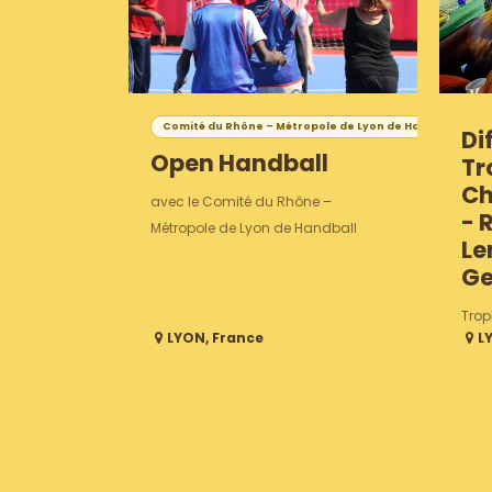
Comité du Rhône – Métropole de Lyon de Handball
Di
Open Handball
Tr
Ch
avec le Comité du Rhône –
- 
Métropole de Lyon de Handball
Le
Ge
Tro
LYON
,
France
L