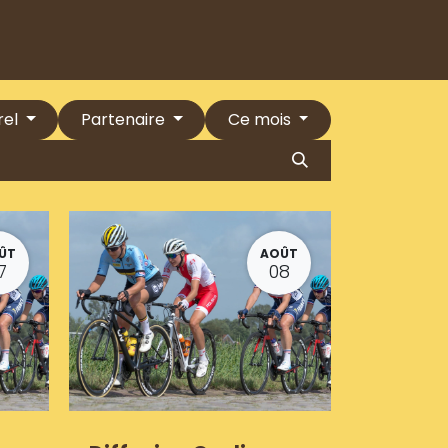
rel
Partenaire
Ce mois
ÛT
AOÛT
7
08