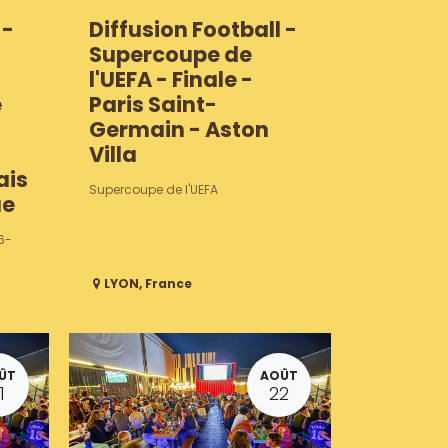
 -
Diffusion Football -
Supercoupe de
l'UEFA - Finale -
e
Paris Saint-
Germain - Aston
Villa
ais
Supercoupe de l'UEFA
ue
6-
LYON
,
France
ÛT
AOÛT
1
22