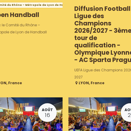
ité du Rhône – Métropole de Lyon de Handball
Diffusion Football
en Handball
Ligue des
Champions
 le Comité du Rhône –
2026/2027 - 3èm
opole de Lyon de Handball
tour de
qualification -
Olympique Lyonn
- AC Sparta Prag
UEFA Ligue des Champions 202
2027
YON
,
France
LYON
,
France
AOÛT
AO
16
2