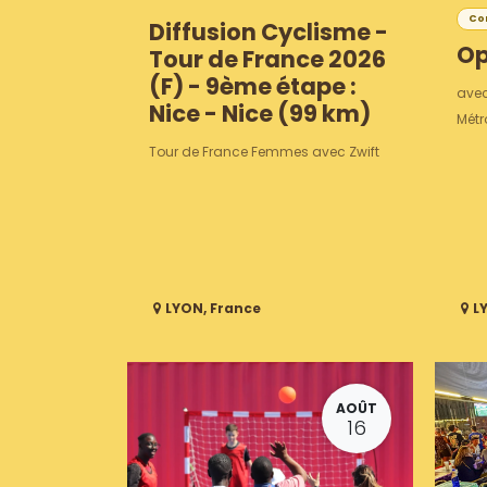
Com
Diffusion Cyclisme -
Op
Tour de France 2026
(F) - 9ème étape :
avec
Nice - Nice (99 km)
Métr
Tour de France Femmes avec Zwift
LYON
,
France
L
AOÛT
16