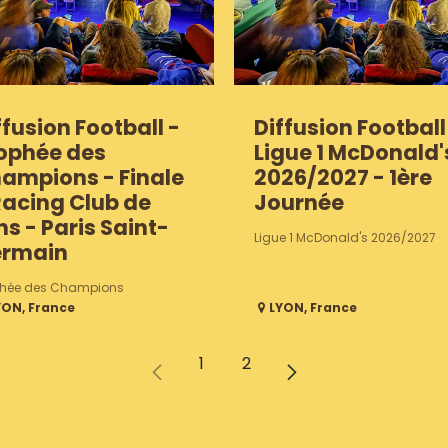
ffusion Football -
Diffusion Football
ophée des
Ligue 1 McDonald'
ampions - Finale
2026/2027 - 1ère
Racing Club de
Journée
ns - Paris Saint-
Ligue 1 McDonald's 2026/2027
rmain
phée des Champions
YON
,
France
LYON
,
France
1
2