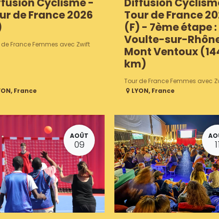
ffusion Cyclisme -
Diffusion Cyclism
ur de France 2026
Tour de France 2
)
(F) - 7ème étape :
Voulte-sur-Rhône
 de France Femmes avec Zwift
Mont Ventoux (14
km)
Tour de France Femmes avec Zw
YON
,
France
LYON
,
France
AOÛT
AO
09
1