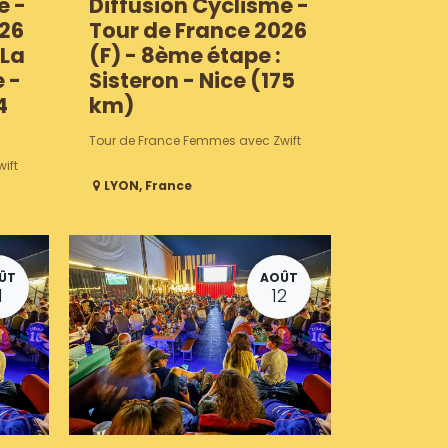
e -
Diffusion Cyclisme -
026
Tour de France 2026
 La
(F) - 8ème étape :
 -
Sisteron - Nice (175
4
km)
Tour de France Femmes avec Zwift
ift
LYON
,
France
ÛT
AOÛT
1
12