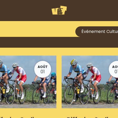
Événement Cultu
AOÛT
AO
01
0